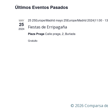
Selecciona
Últimos Eventos Pasados
la
fecha.
25 25Europe/Madrid mayo 25Europe/Madrid 2024|11:00
-
13
MAY
25
Fiestas de Erripagaña
2024
Plaza Praga
Calle praga, 2, Burlada
Gratuito
© 2026 Comparsa de 