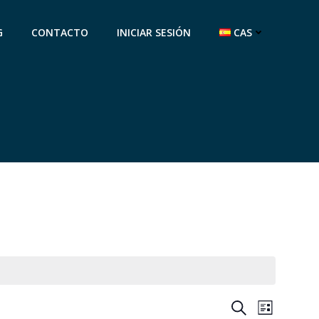
G
CONTACTO
INICIAR SESIÓN
CAS
N
N
Buscar
Lista