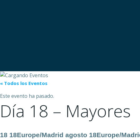
Saltar
al
contenido
« Todos los Eventos
Este evento ha pasado.
Día 18 – Mayores
18 18Europe/Madrid agosto 18Europe/Madr